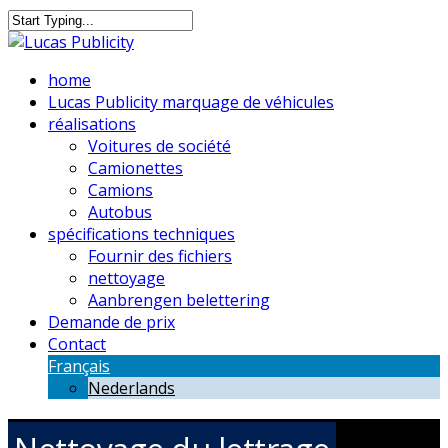
Skip
to
Close
main
Search
Menu
home
content
Lucas Publicity marquage de véhicules
réalisations
Voitures de société
Camionettes
Camions
Autobus
spécifications techniques
Fournir des fichiers
nettoyage
Aanbrengen belettering
Demande de prix
Contact
Français
Nederlands